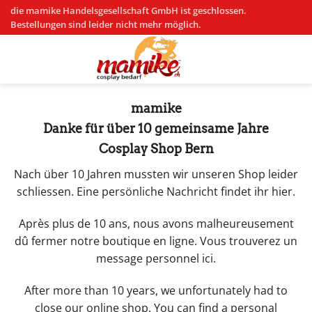
Zum
die mamike Handelsgesellschaft GmbH ist geschlossen.
Inhalt
Bestellungen sind leider nicht mehr möglich.
springen
mamike
Danke für über 10 gemeinsame Jahre
Cosplay Shop Bern
Nach über 10 Jahren mussten wir unseren Shop leider
schliessen. Eine persönliche Nachricht findet ihr hier.
Après plus de 10 ans, nous avons malheureusement
dû fermer notre boutique en ligne. Vous trouverez un
message personnel ici.
After more than 10 years, we unfortunately had to
close our online shop. You can find a personal