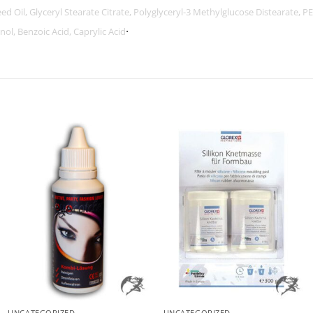
Seed Oil, Glyceryl Stearate Citrate, Polyglyceryl-3 Methylglucose Distearate
.
l, Benzoic Acid, Caprylic Acid
+
+
UNCATEGORIZED
UNCATEGORIZED