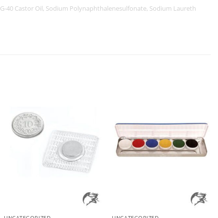
, PEG-40 Castor Oil, Sodium Polynaphthalenesulfonate, Sodium Laureth
+
+
UNCATEGORIZED
UNCATEGORIZED