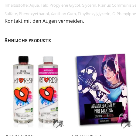
Inhaltsstoffe: Aqua, Talc, Propylene Glycol, Glycerin, Rizinus Communis 
Sulfate, Phenoxyethanol, Xanthan Gum, Ethylhexylglycerin, O-Phenylpheno
Kontakt mit den Augen vermeiden.
ÄHNLICHE PRODUKTE
+
+
UNCATEGORIZED
UNCATEGORIZED