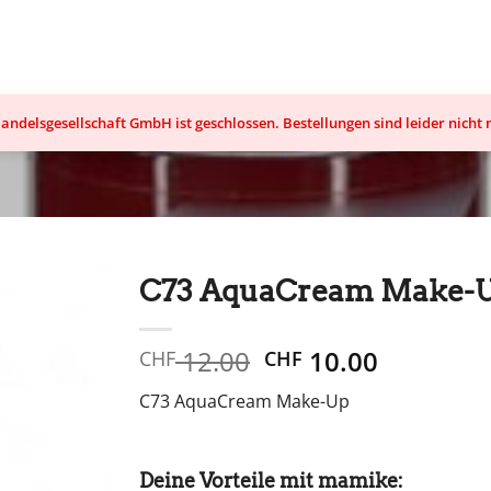
ndelsgesellschaft GmbH ist geschlossen. Bestellungen sind leider nicht
C73 AquaCream Make-
Ursprünglicher
Aktuelle
12.00
10.00
CHF
CHF
Preis
Preis
C73 AquaCream Make-Up
war:
ist:
CHF 12.00
CHF 10.0
Deine Vorteile mit mamike: