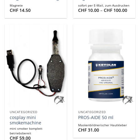
Magnete
sofort per E-Mail, zum Ausdrucken
Preis
CHF
14.50
CHF
10.00
–
CHF
100.00
CHF 1
bis
CHF 1
UNCATEGORIZED
UNCATEGORIZED
cosplay mini
PROS-AIDE 50 ml
smokemachine
Maskenbildnerischer Hautkleber
mini smoker komplett
CHF
31.00
betriebsbereit
CHF
59.00